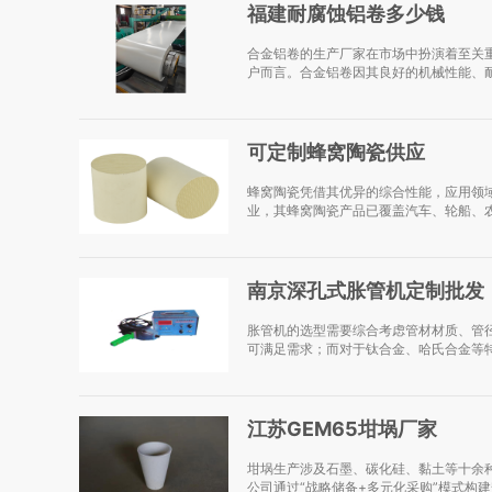
福建耐腐蚀铝卷多少钱
合金铝卷的生产厂家在市场中扮演着至关
户而言。合金铝卷因其良好的机械性能、耐
可定制蜂窝陶瓷供应
蜂窝陶瓷凭借其优异的综合性能，应用领
业，其蜂窝陶瓷产品已覆盖汽车、轮船、农
南京深孔式胀管机定制批发
胀管机的选型需要综合考虑管材材质、管
可满足需求；而对于钛合金、哈氏合金等特
江苏GEM65坩埚厂家
坩埚生产涉及石墨、碳化硅、黏土等十余
公司通过“战略储备+多元化采购”模式构建