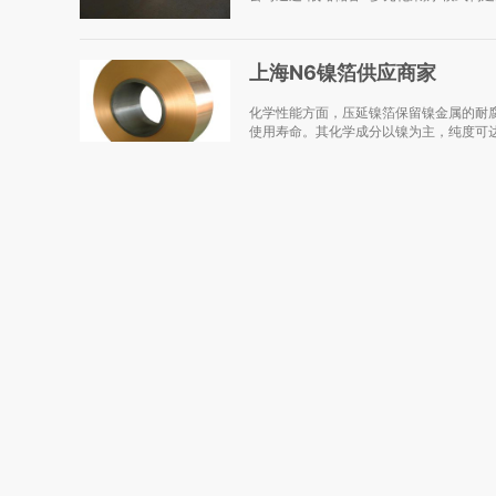
上海N6镍箔供应商家
化学性能方面，压延镍箔保留镍金属的耐
使用寿命。其化学成分以镍为主，纯度可达
合肥防腐衬塑管道生产厂商
钢衬塑储罐在卸料时的注意事项：1、开
常见问题,并做好工作中职责分工,泄料作业
上海三珠翻边式胀管器定制
随着工业自动化与智能化发展，胀管器不
式操作。从管材上料、定位到胀管参数设定
质量钢衬po定制价格