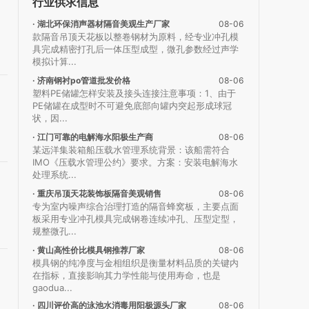
行业供求信息
· 湖北环保消声器材隔音美观生产厂家
08-06
款隔音吊顶天花板以整卷钢材为原料，经专业冲孔模
具完成精密打孔后一体压型成型，微孔参数经过声学
模拟计算...
· 济南钢衬po管道批发价格
08-06
塑料PE储罐怎样安装及接头连接注意事项：1、由于
PE储罐在成型时不可避免底部向罐内突起形成球冠
状，因...
· 江门可靠的电解海水阳极生产商
08-06
某远洋集装箱船压载水管理系统背景：该船需符合
IMO《压载水管理公约》要求。方案：安装电解海水
处理系统...
· 重庆吊顶天花装饰板隔音美观销售
08-06
专为室内噪声综合治理打造的隔音蜂窝板，主要点面
板采用专业冲孔模具完成钢卷连续冲孔、压型定型，
规整微孔...
· 黄山高性价比模具钢推荐厂家
08-06
模具钢的纯净度与金相组织是衡量材料品质的关键内
在指标，直接影响其力学性能与使用寿命，也是
gaodua...
· 四川评价高的泳池水消毒用阳极源头厂家
08-06