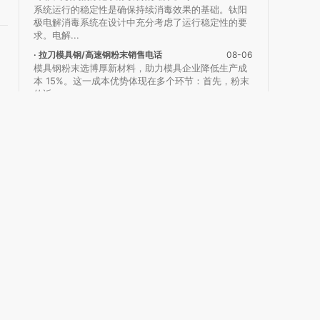
系统运行的稳定性是确保持续消毒效果的基础。钛阳
极电解消毒系统在设计中充分考虑了运行稳定性的要
求。电解...
· 拉刀模具钢/高速钢粉末销售电话
08-06
模具钢粉末选博厚新材料，助力模具企业降低生产成
本 15%。这一成本优势体现在多个环节：首先，粉末
的近...
· 工业位移检测设备厂家
08-06
成都远恒光栅位移传感器凭借可替代进口同类产品的
品质实力，结合高性价比优势，成为众多企业降...
· 扬州耐大气腐蚀低合金H型钢厂家直销
08-06
当Q345B成为市场主流，材料技术的进步正将我们推
向更**度的舞台。Q460、Q550乃至Q690级...
· 厦门哪里有铌板的市场
08-06
聚焦极端性能铌板、智能化铌板、铌基复合材料等关
键技术方向，开展联合攻关；同时，设立铌材料专项
科研基金...
行业供求信息
重庆蜂窝板消声降噪销售