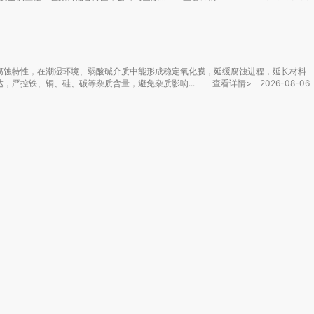
腐蚀特性，在潮湿环境、弱酸碱介质中能形成稳定氧化膜，延缓腐蚀进程，延长材料
，严控铁、铜、硅、碳等杂质含量，避免杂质影响...
查看详情>
2026-08-06
始工作前由技术专业专业技术人员向全部参与添加的工作员叙述全部添加工作内容及
员用铜扳子拆装入料密封,并将油罐车进料关管与衬钢p...
查看详情>
2026-08-06
断演进以适应现代制造需求。如今的胀管器配备先进的自动化控制系统，可实现一键
与执行，整个流程高度自动化。例如，通过传感器自动检测...
查看详情>
2026-08-06