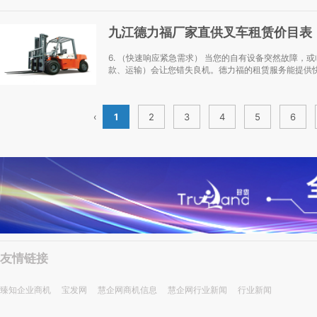
九江德力福厂家直供叉车租赁价目表
6. （快速响应紧急需求） 当您的自有设备突然故障
款、运输）会让您错失良机。德力福的租赁服务能提供快
‹
1
2
3
4
5
6
友情链接
臻知企业商机
宝发网
慧企网商机信息
慧企网行业新闻
行业新闻