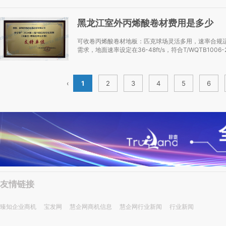
黑龙江室外丙烯酸卷材费用是多少
可收卷丙烯酸卷材地板：匹克球场灵活多用，速率合规
需求，地面速率设定在36-48ft/s，符合T/WQTB1006-
‹
1
2
3
4
5
6
友情链接
臻知企业商机
宝发网
慧企网商机信息
慧企网行业新闻
行业新闻