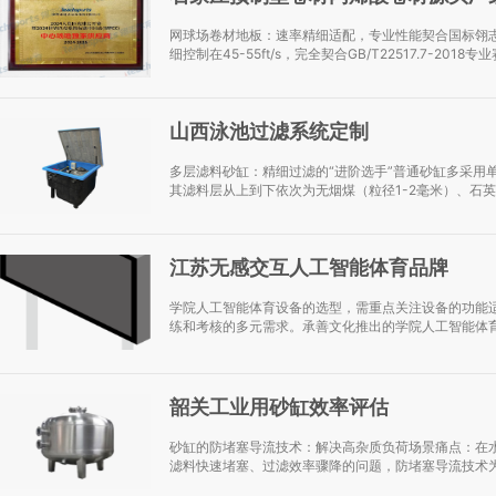
网球场卷材地板：速率精细适配，专业性能契合国标翎
细控制在45-55ft/s，完全契合GB/T22517.7-2018
山西泳池过滤系统定制
多层滤料砂缸：精细过滤的“进阶选手”普通砂缸多采用
其滤料层从上到下依次为无烟煤（粒径1-2毫米）、石英砂（
江苏无感交互人工智能体育品牌
学院人工智能体育设备的选型，需重点关注设备的功能
练和考核的多元需求。承善文化推出的学院人工智能体育
韶关工业用砂缸效率评估
砂缸的防堵塞导流技术：解决高杂质负荷场景痛点：在
滤料快速堵塞、过滤效率骤降的问题，防堵塞导流技术为