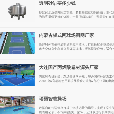
透明砂缸要多少钱
砂缸的水质提升附加功能：超越基础过滤的价值：现代
为泳客提供更好的体验。一是“除藻功能”，部分砂缸在滤料
内蒙古板式网球场围网厂家
恰好时体育依托成熟涂料应用技术，打造适配多场景使
市大众健身中心等公共体育场地，缓解视觉疲劳，适合长
大连国产丙烯酸卷材源头厂家
丙烯酸卷材地板：双场景速率合规，契合国标杜绝返工翎志运
2018《体育场地使用要求及检验方法第7部分：网球场地》与T
瑞丽智慧操场
数据自动云端保存打破了纸质记录的局限，实现了学生
质表格记录，不*容易丢失、损坏，还难以进行长期的追