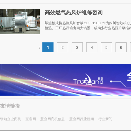
高效燃气热风炉维修咨询
螺旋板式换热热风炉智献 5LS-120G 作为四川智
恒温、工厂热源输出四大场景，成为多行业热源升级推荐
‹
1
2
3
4
5
6
友情链接
臻知企业商机
宝发网
慧企网商机信息
慧企网行业新闻
行业新闻