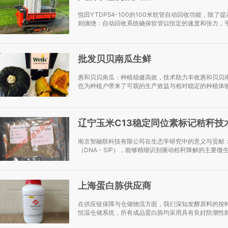
悦田YTDP54-100的100米软管自动回收功能，
则缠绕：自动回收系统确保软管以恒定的速度和张力，平
批发贝贝南瓜生鲜
惠和贝贝南瓜：种植稳健高效，技术助力丰收惠和贝贝
也为种植户带来了可观的生产效益与相对稳定的种植体验
辽宁玉米C13稳定同位素标记秸秆技
南京智融联科技有限公司在生态学研究中的意义与贡献
（DNA - SIP），能够精细识别驱动秸秆降解的主要微生
上海蛋白胨供应商
在供应链保障与仓储物流方面，我们深知发酵原料的按
恒温仓储系统，所有成品蛋白胨均采用具有良好防潮性能