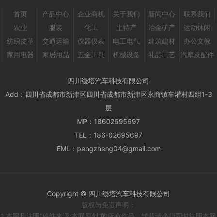
首页
产品中心
企业商机
关于我们
新闻中心
联系我们
农业
服装
化工
土特产
冶金矿产
运动休闲
纺织皮革
交通运输
仪器仪表
电工电气
建筑建材
办公文教
家用电器
家居用品
五金工具
机械设备
礼品工艺
汽摩及配件
四川缦塔汽车科技有限公司
Add：
四川省成都市新津区四川省成都市新津区永商镇车灌村四组1-3
层
MP：
18602695697
TEL：
186-02695697
EML：
pengzheng04@gmail.com
Copyright © 四川缦塔汽车科技有限公司
版权与免责声明：
1.本网凡注明“稿件来源:本网原创”的所有作品。转载请必须同时注明本网