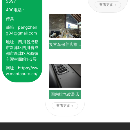
5697
查看更多 +
400电话：
传真：
邮箱：
pengzhen
g04@gmail.com
地址：
四川省成都
复古车保养店推荐
市新津区四川省成
都市新津区永商镇
车灌村四组1-3层
网址：
https://ww
w.mantaauto.cn/
国内排气改装店
查看更多 +