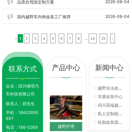
2026-08-04
品质自驾游定制方案
2026-08-04
国内越野车内饰改装工厂推荐
‹
...
1
2
3
4
5
6
7
8
24
25
›
产品中心
新闻中心
联系方式
企业：
四川缦塔汽
越野合法改装厂推荐
车科技有限公司
车膜改装中心
联系人：
郑先生
四川高端越野改装工厂哪家好
手机：
18602695
私人定制旅行车友分享
697
轮胎改装团队哪家好
越野护理
电话：
186-0269