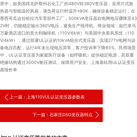
景中，如美国得克萨斯州石化工厂的480V转380V变压器，采用片式散
热器与智能温控风扇，满负荷运行时温升≤80K，确保设备稳定运行；在
墨西哥瓜达拉哈拉汽车零部件工厂，500kVA变压器在电网电压骤降至43
2V时，仍能稳定输出380V电压，避免生产线停机。商业领域，如巴拿马
万豪酒店进口的意大利咖啡机（110V/6kW）与美国中央新风系统（110
V/4kW），通过部署UL认证的10kVA组合式变压器，实现277V电网与设
备电压匹配，运行4年未出现电压异常，客户投诉率下降85%。民用场景
中，UL认证变压器为家庭医疗设备（如呼吸机）提供稳定电源，其双重
绝缘结构通过3000V耐压测试，保障用户安全。上海基站用UL认证变压
器报价单
上一篇：上海110VUL认证变压器参数表
下一篇：石家庄DSG变压器特点