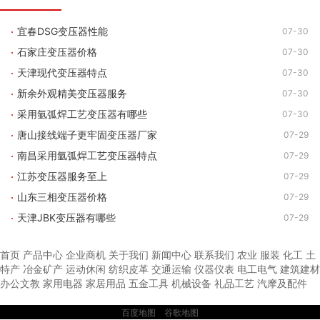
宜春DSG变压器性能
07-30
石家庄变压器价格
07-30
天津现代变压器特点
07-30
新余外观精美变压器服务
07-30
采用氩弧焊工艺变压器有哪些
07-30
唐山接线端子更牢固变压器厂家
07-29
南昌采用氩弧焊工艺变压器特点
07-29
江苏变压器服务至上
07-29
山东三相变压器价格
07-29
天津JBK变压器有哪些
07-29
首页
产品中心
企业商机
关于我们
新闻中心
联系我们
农业
服装
化工
土
特产
冶金矿产
运动休闲
纺织皮革
交通运输
仪器仪表
电工电气
建筑建材
办公文教
家用电器
家居用品
五金工具
机械设备
礼品工艺
汽摩及配件
百度地图
谷歌地图