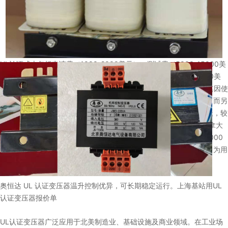
UL认证成本包括申请费（1000-2000美元）、测试费（5000-15000美
元）、工厂检查费（年度3000-5000美元）及维护费（年度约1000美
元）。尽管初期投入较高，但合规价值明显：以某电子企业为例，其因使
用未认证变压器导致休斯顿SMT生产线滞港1个月，损失超50万元；而另
一企业凭借UL认证变压器，在墨西哥蒙特雷汽车工厂清关时只用3天，较
非认证产品提速70%。此外，UL认证可提升品牌信誉，某品牌为加拿大
温哥华数据中心设计的600kVA变压器，通过认证后年耗电量减少5000
度，3年收回设备成本，并获得长期合作订单。选择UL认证变压器，为用
电安全加上双重保险。220VUL认证变压器
奥恒达 UL 认证变压器温升控制优异，可长期稳定运行。上海基站用UL
认证变压器报价单
UL认证变压器广泛应用于北美制造业、基础设施及商业领域。在工业场