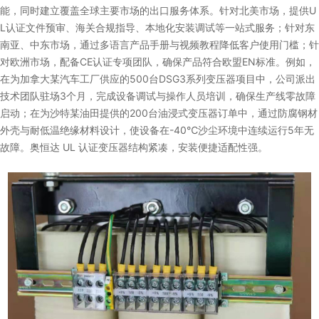
能，同时建立覆盖全球主要市场的出口服务体系。针对北美市场，提供U
L认证文件预审、海关合规指导、本地化安装调试等一站式服务；针对东
南亚、中东市场，通过多语言产品手册与视频教程降低客户使用门槛；针
对欧洲市场，配备CE认证专项团队，确保产品符合欧盟EN标准。例如，
在为加拿大某汽车工厂供应的500台DSG3系列变压器项目中，公司派出
技术团队驻场3个月，完成设备调试与操作人员培训，确保生产线零故障
启动；在为沙特某油田提供的200台油浸式变压器订单中，通过防腐钢材
外壳与耐低温绝缘材料设计，使设备在-40℃沙尘环境中连续运行5年无
故障。奥恒达 UL 认证变压器结构紧凑，安装便捷适配性强。