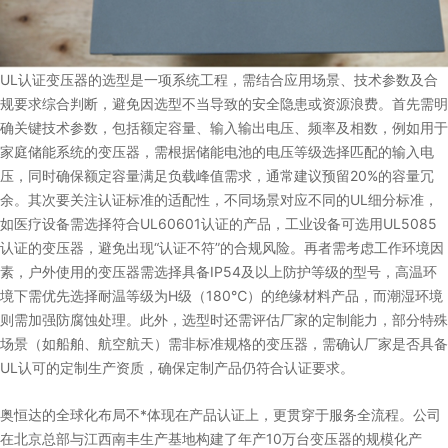
UL认证变压器的选型是一项系统工程，需结合应用场景、技术参数及合
规要求综合判断，避免因选型不当导致的安全隐患或资源浪费。首先需明
确关键技术参数，包括额定容量、输入输出电压、频率及相数，例如用于
家庭储能系统的变压器，需根据储能电池的电压等级选择匹配的输入电
压，同时确保额定容量满足负载峰值需求，通常建议预留20%的容量冗
余。其次要关注认证标准的适配性，不同场景对应不同的UL细分标准，
如医疗设备需选择符合UL60601认证的产品，工业设备可选用UL5085
认证的变压器，避免出现“认证不符”的合规风险。再者需考虑工作环境因
素，户外使用的变压器需选择具备IP54及以上防护等级的型号，高温环
境下需优先选择耐温等级为H级（180℃）的绝缘材料产品，而潮湿环境
则需加强防腐蚀处理。此外，选型时还需评估厂家的定制能力，部分特殊
场景（如船舶、航空航天）需非标准规格的变压器，需确认厂家是否具备
UL认可的定制生产资质，确保定制产品仍符合认证要求。
奥恒达的全球化布局不*体现在产品认证上，更贯穿于服务全流程。公司
在北京总部与江西南丰生产基地构建了年产10万台变压器的规模化产