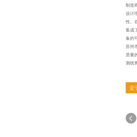
制造
设计
性。
集成
备的
苏州
质量
测线
定