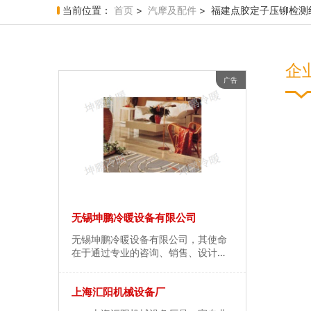
当前位置：
首页
>
汽摩及配件
> 福建点胶定子压铆检测
企
广告
无锡坤鹏冷暖设备有限公司
上海禹通机
专业生产包
无锡坤鹏冷暖设备有限公司，其使命
上海禹通机
生产企业，
在于通过专业的咨询、销售、设计、
装，装盒机
和自动装盒
施工、售后服务于一体，同时为用户
其主要产品
、药瓶型自
提供地板采暖、暖气片采暖、水处
机,包括药
司
上海汇阳机械设备厂
无锡江加建
海禹通机械
理、中央循环热水、以及中央空调等
动装盒机等
，公司聚集
功能的舒适集成系统，以完善的整体
已积累了多