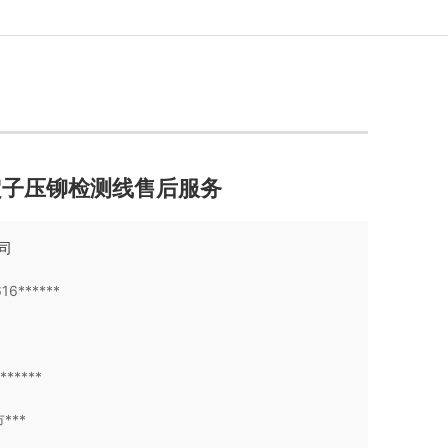
定子压铆检测线售后服务
公司
616******
******
***