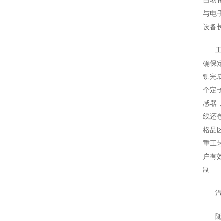
与电
设备
确保
铆完
个定
感器
线还
格品
重工
户有
制