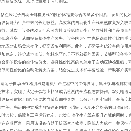
双列输送系统，支持批量定子同时输送。
评估点胶定子自动压铆检测线的性价比需要综合考量多个因素。设备的初
析设备能为生产带来的长期收益。高效率的自动化生产线虽然前期投入较
效益。其次，设备的稳定性和可靠性直接影响到生产的连续性和产品质量
降低废品率，从而提高整体生产效率。设备的灵活性也是衡量性价比的重
好地应对市场需求变化，提高设备利用率。此外，还需要考虑设备的使用
更加稳定，维护成本较低。能耗水平也是不容忽视的因素，节能型设备能
也会影响设备的整体性价比。选择性价比高的点胶定子自动压铆检测线，
提供高性价比的自动化解决方案，结合先进技术和丰富经验，帮助客户实
高速定子自动压铆检测线是电机生产过程中的关键设备，集压铆与检测功
化技术，实现了从定子铁芯上料到成品检测的全流程连贯操作。双列输送
时设备可依据不同定子结构自适应调整参数，以保证压铆牢固性。多角度
整性等。先进的视觉系统可快速识别微小瑕疵，实现不合格品的自动剔除
实时监控，保障各工序运行稳定。此类自动化生产线在提升产能的同时，
制造企业而言，采用该设备有助于提高生产效率，降低人力成本，并保持
化设备已成为企业增强竞争力的有效工具。苏州市鑫益源自动化设备有限