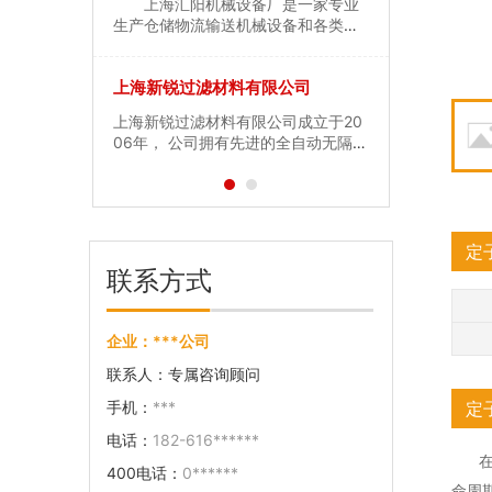
已通过IS
上海汇阳机械设备厂是一家专业
无锡江加建
系统解决方...
了众...
体系认证，是
生产仓储物流输送机械设备和各类输
O9001/
计量保证确
送滚筒及其它非标设备的设计、制
国家级高新
国家级“制
造、安装、调试一条龙服务的专业厂
认单位，在
上海新锐过滤材料有限公司
上海兆亿衡
产品有干混
家。 主要产品有皮带输送机,滚筒
造计量器具
...
输送机,链板输送机,输送滚筒系列等，
砂浆生产设备
上海兆喆称
上海新锐过滤材料有限公司成立于20
上海兆亿衡
广...
工程技术人
06年， 公司拥有先进的全自动无隔
重设备有限
制衡器制造
板、有隔板空气过滤器生产线、瑞士
员及销售精
类电子衡器
进口混合灌注机、全自动无缝连接灌
企业，专业
有归国留学
注机等专业的空气过滤器生产制造设
及非标工业
一批计算
备。在检测设备方面采用美国生产的
人材、研究
Me...
机、自动化..
定
联系方式
企业：
***公司
联系人：
专属咨询顾问
手机：
***
定
电话：
182-616******
400电话：
0******
命周