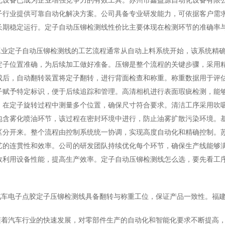
子行业提供可靠自动化解决方案。公司具备专业研发能力，可依据客户需
长期稳定运行。定子自动压铆检测线性价比主要体现在检测环节的准确率
工业定子自动压铆检测线的工艺流程通常从自动上料系统开始，该系统精
定子位置准确，为后续加工做好准备。压铆是整个流程的关键步骤，采用
成后，自动翻转装置将定子翻转，进行背面检查和称重。称重数据用于评
子赋予特定标识，便于后续追踪和管理。高清相机进行表面瑕疵检测，能
，在定子旋转过程中测量多个位置，确保尺寸符合要求。清洁工序采用吹
包含雾化喷油环节，该过程在密封环境中进行，防止油雾扩散污染环境。
区分开来。整个流程由控制系统统一协调，实现高度自动化和精确控制。
艺的连贯性和效率。公司的研发团队持续优化每个环节，确保生产线能够
效利用设备性能，提高生产效率。定子自动压铆检测线怎么选，要先看工
汽车电子点胶定子压铆检测线具备翻转与称重工位，保证产品一致性。福
随着汽车行业的快速发展，对零部件生产的自动化和智能化要求不断提高