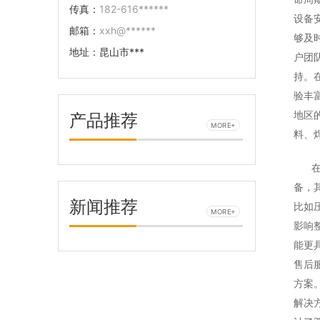
传真：
182-616******
设备
邮箱：
xxh@******
够及
地址：
昆山市***
户团
持。
验丰
地区
产品推荐
MORE+
料、
备，
新闻推荐
比如
MORE+
影响
能更
售后
方案
解决