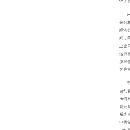
计了
是分
经济
间，
业更
运行
质量
客户
自动
压铆
观完
系统
电机
自动