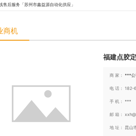
线售后服务「苏州市鑫益源自动化供应」
业商机
福建点胶
商 家：
***
电 话：
182-
械有限公司
无锡坤鹏冷暖设备有限公司
手 机：
***
械有限公司是专业生产包
无锡坤鹏冷暖设备有限公司，其使命
等装盒机械的生产企业，
在于通过专业的咨询、销售、设计、
邮 箱：
xxh@
有 药品装盒机和自动装盒
施工、售后服务于一体，同时为用户
板连线型装盒机、药瓶型自
提供地板采暖、暖气片采暖、水处
设机械有限公司
上海汇阳机械设备厂
地 址：
昆山市
多款品牌。上海禹通机械
理、中央循环热水、以及中央空调等
年的生产经验，公司聚集
功能的舒适集成系统，以完善的整体