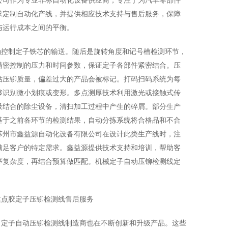
求定制自动化产线，并提供相应技术支持与售后服务，保障
与运行成本之间的平衡。
确控制定子铁芯的输送。随后是旋转角度和记号槽检测环节，
精密控制的压力和时间参数，保证定子各部件紧密结合。压
估压铆质量，偏差过大的产品会被标记。打码扫码系统为每
够识别微小划痕或变形。多点测厚技术利用激光或接触式传
吸结合的除尘设备，清扫加工过程中产生的碎屑。部分生产
基于之前各环节的检测结果，自动分拣系统将合格品和不合
苏州市鑫益源自动化设备有限公司在设计此类生产线时，注
满足客户的特定需求。鑫益源提供技术支持和培训，帮助客
序复杂度，再结合预算做匹配。机械定子自动压铆检测线定
建点胶定子压铆检测线售后服务
，定子自动压铆检测线制造商也在不断创新和升级产品。这些