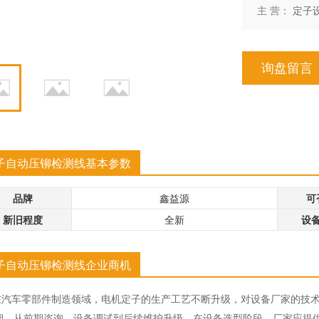
设机械有限公司已通过IS
上海汇阳机械设备厂是一家专业
系统解决方...
主 营：
定子
2008质量管理体系认证，是
生产仓储物流输送机械设备和各类输
技术企业、省计量保证确
送滚筒及其它非标设备的设计、制
同行中率先取得国家级“制
造、安装、调试一条龙服务的专业厂
器有限公司
上海新锐过滤材料有限公司
许可证”。主要产品有干混
家。 主要产品有皮带输送机,滚筒
询盘留言
系列、节能型三...
输送机,链板输送机,输送滚筒系列等，
器有限公司及上海兆喆称
上海新锐过滤材料有限公司成立于20
广...
公司是由一批工程技术人
06年， 公司拥有先进的全自动无隔
英组成的股份制衡器制造
板、有隔板空气过滤器生产线、瑞士
销售、生产各类电子衡器
进口混合灌注机、全自动无缝连接灌
衡器设备。拥有归国留学
注机等专业的空气过滤器生产制造设
生、本科生及一批计算
备。在检测设备方面采用美国生产的
.
Me...
子自动压铆检测线基本参数
品牌
鑫益源
可
新旧程度
全新
设
子自动压铆检测线企业商机
在汽车零部件制造领域，电机定子的生产工艺不断升级，对设备厂家的技
期，从前期咨询、设备调试到后续维护升级。在设备选型阶段，厂家应提