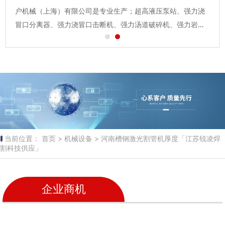
户机械（上海）有限公司是专业生产；超高液压泵站、强力浇
大港口城市设立服...
冒口分离器、强力浇冒口击断机、强力汤道破碎机、强力岩石
分裂机、岩石钻孔分裂一体机、采石机械、强力墙壁破碎机、
打 孔机、钻头、液压剪、等产品专业生产加工的外资企业，公
司总部设在上海市嘉定区...
当前位置：
首页 >
机械设备 >
河南槽钢激光割管机厚度「江苏锐凌焊
割科技供应」
企业商机