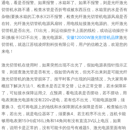
通电，看是否报警。如果报警，水箱坏了。如果不报警，则是光纤激光
切管机水路不通，检查水管是否折弯或被东西压住，水箱里的水是否有
杂物(要换水箱的工净水)(2)不报警，检查光纤激光切管机电源风扇是否
在转。光纤激光切管机电源风扇转，用电线短接激光电源的、光纤激光
切管机是否出光。(1)出光，则运动操控卡上面的线松，或动运动操控卡
坏(换板卡)(2)不出光，激光电源坏。
安徽12000W激光割管机品牌
激光
切管机，就选江苏锐凌焊割科技有限公司，用户的信赖之选，欢迎您的
来电！
激光切管机在使用时，如果突然出现不出光了，假如电源表指针指示正
常，则巡查激光管是否有光，假如管内有光，但光不出来则是可能光纤
激光切管机的激光管损坏了。按平时客户出现的问题情况，为大家简单
概括下解决方法:1、检查水是否正常交替，让水正常交替，若水保障坏
了，可短接水保障运用;2、点预调，看电流表是否摆动，若不摆动，用
电表测激光电源有没有220v进电，若有也不出光，可能电源故障，须
要换:3、也可将电源上的地线和水保障测试水保障是否坏，检查输出功
率，若出光，就是电位器坏了，须要换4、若主程序不出光，连机卡能
够用电表测15(H)或16(L)角和14角间有没有直流3V以上电压，如果
有，说明卡是正常的，没有可能卡的信号有难题5、激光电源里面有响