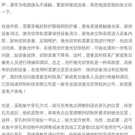
声，通常为电源接头不接触，重新焊接或连接，再把电源里面的灰尘吹
一下。
在操作前，需要穿戴好防护眼镜和防护服，避免直接接触激光束。保持
设备清洁。激光切管机需要保持设备清洁，避免灰尘和杂质进入设备内
部，影响切割质量。定期维护。激光切管机需要定期进行维护，包括清
洁光路、更换光纤等。在使用光纤激光切管机时，可能会遇到一些售后
问题，如设备故障、切割质量下降等。这时，需要及时联系厂家或售后
服务人员进行维修和调试。总之，光纤激光切管机是一种高精度、高效
率的切割设备，在使用时需要注意安全操作、保持设备清洁和定期维
护，遇到售后问题需要及时联系厂家或售后服务人员进行维修和调试。
江苏锐凌焊割科技有限公司是一家专业提供激光切管机的公司，欢迎新
老客户来电！
但是，采取集中穿孔方式，就可先将焦点调整到适合穿孔的位置，待穿
孔完成后，使机器暂停，再将焦点位置调整到切制所要求的较佳位置，
这样，穿孔时间可缩短一半以上，较大提升效率。当然，如必要，还可
在集中穿孔和切制中间调整或改变其他工艺参数(比如可使用空气+连续
波进行穿孔，而使用氧气进行切割，中间有足够的时间完成气体的切