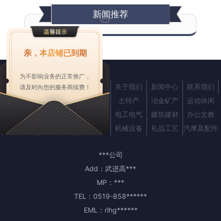
新闻推荐
亲，本店铺已到期
为不影响业务的正常推广，
首页
产品中心
企业商机
关于我们
新闻中心
联系我们
请及时向您的服务商续费！
农业
服装
化工
土特产
冶金矿产
运动休闲
纺织皮革
交通运输
仪器仪表
电工电气
建筑建材
办公文教
家用电器
家居用品
五金工具
机械设备
礼品工艺
汽摩及配件
***公司
Add：
武进高***
MP：
***
TEL：
0519-858******
EML：
rlhg******