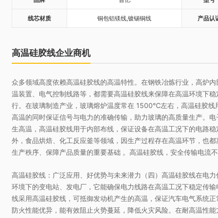
线芯材质
铜包铝镁线,镀锡铜线
产品认
高温硅胶线企业商机
众多领域高度依赖高温硅胶线的高温特性。在钢铁冶炼行业，高炉内部
上海德思泰电器有限公司
温装置、电气控制线路等，都需要高温硅胶线来保障在高温环境下稳
行。在玻璃制造产业，玻璃熔炉温度常在 1500℃左右，高温硅胶
上海德思泰电器有限公司位于上海市
高温的同时保证信号与电力的准确传输，助力玻璃的高质量生产。电
真北路3233号302室,工厂位于浙江嘉
善县惠诚路9号，是经验丰富的工业机
生高温，高温硅胶线用于内部布线，保证设备在高温工况下的电路稳
箱厂家.长期致力于工业控制机箱,接线
外，食品烘焙、化工反应釜等领域，因生产过程存在高温环节，也都
温州洪特热缩新材料科技有限公司
盒及悬臂系统的产品研发和生产,提供
生产秩序、保障产品质量的重要基础 。高温硅胶线，安全传输电流
售前后一站式服务,深受中...
温州洪特热缩新材料科技有限公司坐
落于中国电器之都----柳市，毗邻104
高温硅胶线：广泛应用、好优势与未来潜力（四）高温硅胶线在电力
国道，北临风景区雁荡山，交通便利
环境下的变电站、发电厂，它能确保电力线路在高温工况下稳定传输
环境优美。公司创建于2007年，是国
线采用高温硅胶线，可抵御发动机产生的高温，保证汽车电气系统正
上海致凯捷激光科技有限公司
内的一家集热缩生产设备、研发和热
防火性能优异，能有效阻止火势蔓延，降低火灾风险。在耐高温性能
缩产品开发生产一体的高新技术...
上海致凯捷激光科技有限公司成立于2