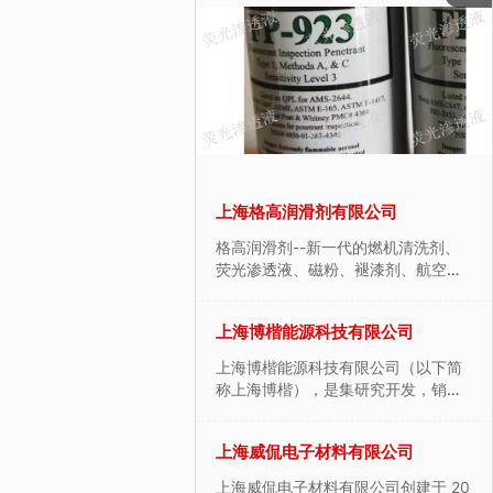
泰电器有限公司
上海格高润滑剂有限公司
电器有限公司位于上海市
格高润滑剂--新一代的燃机清洗剂、
3号302室,工厂位于浙江嘉
荧光渗透液、磁粉、褪漆剂、航空清
9号，是经验丰富的工业机
洗剂的提供商，标志着现今社会所追
期致力于工业控制机箱,接线
求“技术创造效益”的理念。格高成立
热缩新材料科技有限公司
上海博楷能源科技有限公司
统的产品研发和生产,提供
于2006年，供应航空润滑油脂、航空
服务,深受中...
除锈剂、航空除胶剂、航空清洗
缩新材料科技有限公司坐
上海博楷能源科技有限公司（以下简
剂、...
之都----柳市，毗邻104
称上海博楷），是集研究开发，销售
风景区雁荡山，交通便利
服务新能源产品于一体的科技型企
公司创建于2007年，是国
业。公司依托殷实的生产基地，以上
捷激光科技有限公司
上海威侃电子材料有限公司
热缩生产设备、研发和热
海市国家级大学科技园为平台，业内
产一体的高新技术...
数位专家教授为后盾，使得年新能源
激光科技有限公司成立于2
上海威侃电子材料有限公司创建于 20