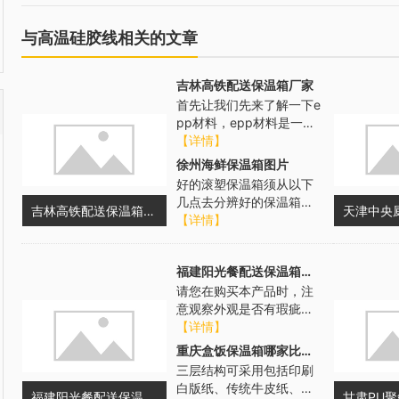
与高温硅胶线相关的文章
吉林高铁配送保温箱厂家
首先让我们先来了解一下e
pp材料，epp材料是一种
相对较新的现代材料，大
【详情】
多数用于各种包装盒、冷
徐州海鲜保温箱图片
链包装...
好的滚塑保温箱须从以下
几点去分辨好的保温箱一
吉林高铁配送保温箱厂家
般采用食品级的环保LLDP
【详情】
E材料,无味、抗紫外线、
不易变...
福建阳光餐配送保温箱厂家
请您在购买本产品时，注
意观察外观是否有瑕疵，
保修卡、使用说明书是否
【详情】
齐全，请保留发票作为维
重庆盒饭保温箱哪家比较好
修凭证**服...
三层结构可采用包括印刷
白版纸、传统牛皮纸、保
福建阳光餐配送保温箱厂家