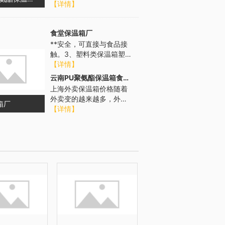
光直射会影响保温箱的性
【详情】
能。高温可能导致箱体材
料老化、变形...
食堂保温箱厂
**安全，可直接与食品接
触。3、塑料类保温箱塑料
已被用于日常生活的各个
【详情】
领域，由塑料制成的用品
云南PU聚氨酯保温箱食品配送
如塑料袋...
上海外卖保温箱价格随着
外卖变的越来越多，外卖
箱厂
小哥也在增加，外卖保温
【详情】
箱也需要大量采购，那么
外卖保温箱价...