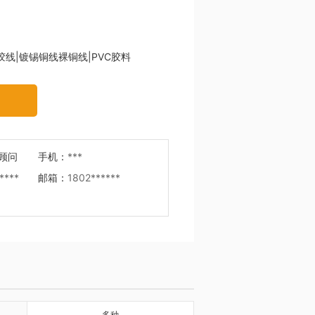
胶线|镀锡铜线裸铜线|PVC胶料
顾问
手机：
***
****
邮箱：
1802******
多种