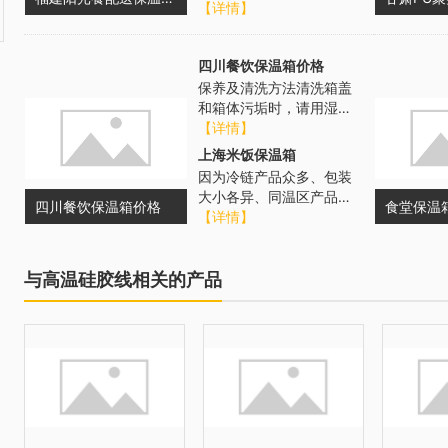
温铝箔、保温塑料等多种
【详情】
材料按需组合；整个折叠
保温箱实际使...
四川餐饮保温箱价格
保养及清洗方法清洗箱盖
和箱体污垢时，请用湿抹
布擦拭，对不易擦拭的油
【详情】
污，可用中性洗涤剂擦拭
上海米饭保温箱
后，再以柔软...
因为冷链产品众多、包装
大小各异、同温区产品随
四川餐饮保温箱价格
食堂保温
机组合，所以可开发多种
【详情】
规格，薄厚不同的多种冷
藏冷冻箱供客...
与高温硅胶线相关的产品