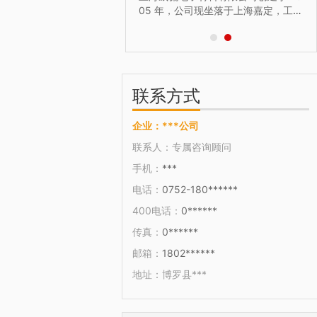
产品产值达...
致力于先进半导体激光技术
05 年，公司现坐落于上海嘉定，工厂
的研发、生产和推广，在
总占地面积达到6000平方米。 经过
激光领域具有独特的技术
十多年的发展和整合历程，现已发展
营 激光设备的研发生产销售
成为以标签打印技术及材料应用技术
打孔挖槽切割加工服务。
为主导的集研...
联系方式
企业：
***公司
联系人：
专属咨询顾问
手机：
***
电话：
0752-180******
400电话：
0******
传真：
0******
邮箱：
1802******
地址：
博罗县***