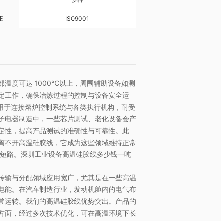
证
ISO9001
温度可达 1000℃以上，周围辅助设备如测
定工作，确保冶炼过程的控制与设备安全运
线用于连接熔炉控制系统与各类执行机构，耐受
子电器制造中，一些芯片测试、老化设备会产
定性，提高产品测试的准确性与可靠性。此
离不开高温硅胶线，它成为这些领域维持正常
不短路。深圳工业设备高温硅胶线多少钱一吨
传输与分配领域应用宽广，尤其是在一些高温
电能。在汽车制造行业，发动机舱内的电气布
常运转。我们的高温硅胶线优势突出。产品的
方面，经过多次技术优化，可在高温环境下长