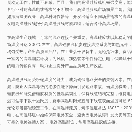
期稳定工作，性能不衰减。而且，我们的高温硅胶线机械强度高，能
004年，致力于先进半导体激光技术
各行业对耐高温电线需求的不断增长，高温硅胶线市场前景广阔。我
及应用设备的研发、生产和推广，在
国内半导体激光领域具有独特的技术
如深海探测设备、高温科研仪器等，开发出适应不同场景需求的高温
优势。 主营 激光设备的研发生产销售
发电高温硅胶线报价高温硅胶线材质独特，适合各种高温场景。
和提供玻璃打孔挖槽切割加工服务。
在高温生产领域，可靠的线路连接至关重要。高温硅胶线以其稳定的
筒温度可达 300℃左右，高温硅胶线负责连接温控系统与加热元件
均匀受热，产出高质量产品。在工业烘干设备中，无论是纸张、食品
干室内的高温潮湿环境，为风机、加热管等部件稳定供电，保障烘干
的电力传输保障，助力企业提升产品品质与生产效益。
高温硅胶线耐受极端温度的能力，成为确保电路安全的关键因素。在
漏，防止因高温导致的绝缘性能下降而引发短路事故。当温度骤降，
硅胶线却能凭借硅胶材质的低温柔韧性，保持线缆结构完整，维持电
温可达零下数十摄氏度，夏季高温时阳光直射下线缆表面温度可超 6
无论寒暑都能稳定工作。在高温烤漆房，烤漆温度常达 180℃ - 2
电，在高温环境中始终保障电路安全，避免因电路故障引发火灾等安
可靠的电路连接方案 。电器高温部位，常用高温硅胶线连接。