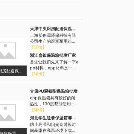
天津中央厨房配送保温箱供货商
上海塑创源环保科技有限
公司生产的滚塑军用箱具
有抗强冲击、耐高低温、
【详情】
缓冲减震、密封防水、防
浙江盒饭保温箱批发厂家
尘抗腐、漂浮...
首先让我们先来了解一下e
pp材料，epp材料是一种
天津中央厨房配送保温箱供货商
相对较新的现代材料，大
【详情】
多数用于各种包装盒、冷
链包装...
甘肃PU聚氨酯保温箱批发
epp保温箱具有较好的耐
热性，130度都能使用；
跟传统泡沫相比，它拥有
【详情】
强大的热稳定性；它的分
河北学生送餐保温箱哪家好
子结构密...
防止高温和阳光直射长时
间暴露在高温环境下或阳
甘肃PU聚氨酯保温箱批发