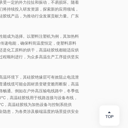
承受一定的外力拉扯和振动，不易损坏。随着
们将持续投入研发资源，探索新的应用领域，
硅胶线产品，为推动行业发展贡献力量。广东
性能成为选择。以塑料注塑机为例，其加热料
，传递电能，确保料筒温度恒定，使塑料原料
还是化工原料的烘干，高温硅胶线都能适应烘
过程顺利进行，为众多高温生产工序提供坚实
高温环境下，其硅胶绝缘层可有效阻止电流泄
普通线缆可能会因材质变硬变脆而断裂，高温
路畅通。例如在户外高压输电线路中，冬季低
0℃，高温硅胶线用于线路连接与设备布线，
00℃，高温硅胶线为加热设备与控制系统供
全隐患，为各类涉及极端温度的场景提供安全