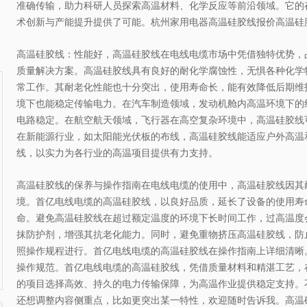
产品产值达...
准确传输，助力科研人员探索高温材料、化学反应等前沿领域。它的
05 年，公司现坐落于上海嘉定，工厂
004年，致力于先进半导
术创新与产能提升提供了可能。杭州家用电器高温硅胶线报价高温硅
总占地面积达到6000平方米。 经过
及应用设备的研发、生产
十多年的发展和整合历程，现已发展
国内半导体激光领域具有
成为以标签打印技术及材料应用技术
优势。 主营 激光设备的
高温硅胶线：性能好，高温硅胶线在电线电缆市场中凭借独特优势，
为主导的集研...
和提供玻璃打孔挖槽切割
质量解决方案。高温硅胶线具有良好的耐化学腐蚀性，无惧各种化学
常工作。其耐老化性能也十分突出，使用寿命长，能有效降低后期维
境下也能稳定传输电力。在汽车制造领域，发动机舱内高温环境下的
电路稳定。在航空航天领域，飞行器在高空复杂环境中，高温硅胶线
在新能源行业，如太阳能光伏板的布线，高温硅胶线能适应户外高温
线，以实力为各行业的高温项目提供有力支持。
高温硅胶线的保养与操作指南在电线电缆的使用中，高温硅胶线因其
境。首亿电线电缆的高温硅胶线，以良好品质，延长了设备的使用寿
命。避免高温硅胶线在超过额定温度的环境下长时间工作，过高温度
抹防护剂，增强其抗老化能力。同时，避免重物挤压高温硅胶线，防
照操作规程进行。首亿电线电缆的高温硅胶线在操作指南上详细清晰
操作规范。首亿电线电缆的高温硅胶线，凭借质量材料和精湛工艺，
的项目选择高效、持久的电力传输保障，为高温作业提供稳定支持。
还想调整内容侧重点，比如更突出某一特性，欢迎随时告诉我。高温