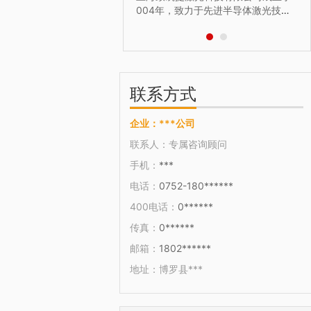
.
公司现坐落于上海嘉定，工厂
004年，致力于先进半导体激光技术
到6000平方米。 经过
及应用设备的研发、生产和推广，在
展和整合历程，现已发展
国内半导体激光领域具有独特的技术
打印技术及材料应用技术
优势。 主营 激光设备的研发生产销售
...
和提供玻璃打孔挖槽切割加工服务。
联系方式
企业：
***公司
联系人：
专属咨询顾问
手机：
***
电话：
0752-180******
400电话：
0******
传真：
0******
邮箱：
1802******
地址：
博罗县***