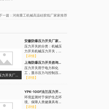
下一篇：河南重工机械高温硅胶线厂家家推荐
安徽防爆压力开关厂家报价
压力开关的分类：机械压
力开关机械压力开关，为
纯机械形变导致微动开关
【详情】
动作。当压力增加时，作
上海防爆压力开关咨询报价
用在不同的传...
压力开关用于电力和化
工，显示压力与控制压
安徽防爆压力开关厂家报价
力。当设定值精度要求不
【详情】
高时,可根据控制器标度尺
和系统中的压...
YPK-100F法兰压力开关咨询问价
环境监测对于保护生态环
境、保障人类健康具有重
要意义。压力开关在环境
【详情】