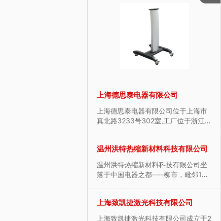
润滑剂有限公司
上海德思泰电器有限公司
--新一代的燃机清洗剂、
上海德思泰电器有限公司位于上海市
、磁粉、褪漆剂、航空清
真北路3233号302室,工厂位于浙江嘉
商，标志着现今社会所追
善县惠诚路9号，是经验丰富的工业机
造效益”的理念。格高成立
箱厂家.长期致力于工业控制机箱,接线
能源科技有限公司
温州洪特热缩新材料科技有限公司
年，供应航空润滑油脂、航空
盒及悬臂系统的产品研发和生产,提供
空除胶剂、航空清洗
售前后一站式服务,深受中...
源科技有限公司（以下简
温州洪特热缩新材料科技有限公司坐
），是集研究开发，销售
落于中国电器之都----柳市，毗邻104
产品于一体的科技型企
国道，北临风景区雁荡山，交通便利
托殷实的生产基地，以上
环境优美。公司创建于2007年，是国
电子材料有限公司
上海致凯捷激光科技有限公司
大学科技园为平台，业内
内的一家集热缩生产设备、研发和热
授为后盾，使得年新能源
缩产品开发生产一体的高新技术...
子材料有限公司创建于 20
上海致凯捷激光科技有限公司成立于2