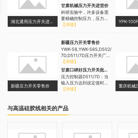
使用说明书，尤其是对说
甘肃机械压力开关进货价
明书中着...
科研实验中，许多设备需
要精确控制压力，压力开
湖北通用压力开关进货价
关是实现这一目标的重要
【详情】
工具。压力开关可安装在
实验设备的压...
新疆压力开关零售价
YWK-58,YWK-58S,D502/
7D,D511/7D压力开关广泛
应用制冷系统的高、低压
【详情】
力保护...
甘肃口碑好压力开关批发价
压力控制器D511/7D：当
输入压力达到设定值时，
新疆压力开关零售价
通过输出触头的通断作用
【详情】
起到对被控压力的控制和
报警作...
与高温硅胶线相关的产品