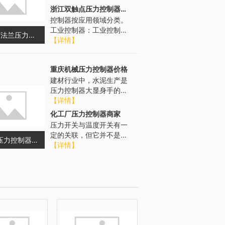
监测设备中有着广泛的应
浙江双触点压力控制器厂商
用。在大气监...
控制器按应用领域分类。
工业控制器：工业控制器
YPK-100F法兰压力开关咨询问价
是应用于工业生产领域的
【详情】
控制器，它是实现工业自
动化的关键设...
重庆机械压力控制器价格
建材行业中，水泥生产是
压力控制器大显身手的重
要领域。新型干法水泥生
【详情】
产线的重要设备 —— 回转
化工厂压力控制器商家
窑，内部...
压力开关与温度开关有一
定的关联，但它并不是用
重庆机械压力控制器价格
于测量温度的设备。压力
【详情】
开关是一种用于检测或控
制压力变化的...