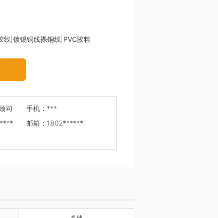
胶线|镀锡铜线裸铜线|PVC胶料
顾问
手机：
***
****
邮箱：
1802******
多种