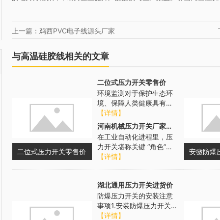
上一篇：鸡西PVC电子线源头厂家
与高温硅胶线相关的文章
二位式压力开关零售价
环境监测对于保护生态环
境、保障人类健康具有重
要意义。压力开关在环境
【详情】
监测设备中有着广泛的应
河南机械压力开关厂家报价
用。在大气监...
在工业自动化进程里，压
力开关堪称关键 “角色”。
二位式压力开关零售价
它凭借高灵敏度的传感元
【详情】
件与精密的控制逻辑，能
对工厂及...
湖北通用压力开关进货价
防爆压力开关的安装注意
事项1.安装防爆压力开关之
前，用户务必先仔细阅读
【详情】