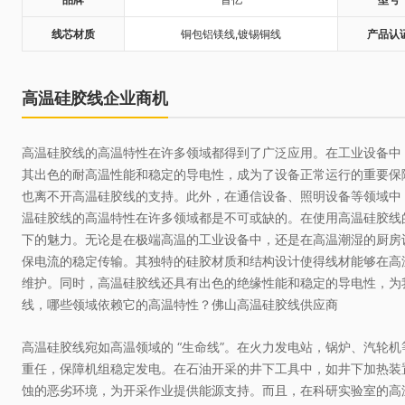
线芯材质
铜包铝镁线,镀锡铜线
产品认
高温硅胶线企业商机
高温硅胶线的高温特性在许多领域都得到了广泛应用。在工业设备中
上海格高润滑剂有限公司
上海德思泰电器有限公
其出色的耐高温性能和稳定的导电性，成为了设备正常运行的重要保
也离不开高温硅胶线的支持。此外，在通信设备、照明设备等领域中
格高润滑剂--新一代的燃机清洗剂、
上海德思泰电器有限公司
温硅胶线的高温特性在许多领域都是不可或缺的。在使用高温硅胶线
荧光渗透液、磁粉、褪漆剂、航空清
真北路3233号302室,
洗剂的提供商，标志着现今社会所追
下的魅力。无论是在极端高温的工业设备中，还是在高温潮湿的厨房
善县惠诚路9号，是经验
求“技术创造效益”的理念。格高成立
箱厂家.长期致力于工业控
保电流的稳定传输。其独特的硅胶材质和结构设计使得线材能够在高
上海博楷能源科技有限公司
温州洪特热缩新材料科
于2006年，供应航空润滑油脂、航空
盒及悬臂系统的产品研发和
维护。同时，高温硅胶线还具有出色的绝缘性能和稳定的导电性，为
除锈剂、航空除胶剂、航空清洗
售前后一站式服务,深受中..
上海博楷能源科技有限公司（以下简
温州洪特热缩新材料科技
线，哪些领域依赖它的高温特性？佛山高温硅胶线供应商
剂、...
称上海博楷），是集研究开发，销售
落于中国电器之都----柳市
服务新能源产品于一体的科技型企
国道，北临风景区雁荡山
高温硅胶线宛如高温领域的 “生命线”。在火力发电站，锅炉、汽轮
业。公司依托殷实的生产基地，以上
环境优美。公司创建于20
重任，保障机组稳定发电。在石油开采的井下工具中，如井下加热装
上海威侃电子材料有限公司
上海致凯捷激光科技有
海市国家级大学科技园为平台，业内
内的一家集热缩生产设备
蚀的恶劣环境，为开采作业提供能源支持。而且，在科研实验室的高
数位专家教授为后盾，使得年新能源
缩产品开发生产一体的高新技
上海威侃电子材料有限公司创建于 20
上海致凯捷激光科技有限