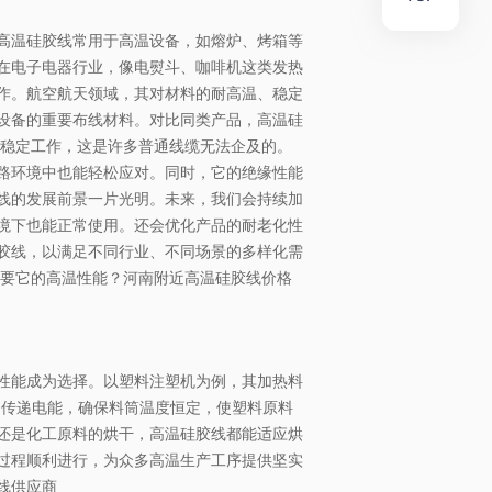
高温硅胶线常用于高温设备，如熔炉、烤箱等
在电子电器行业，像电熨斗、咖啡机这类发热
作。航空航天领域，其对材料的耐高温、稳定
设备的重要布线材料。对比同类产品，高温硅
下稳定工作，这是许多普通线缆无法企及的。
路环境中也能轻松应对。同时，它的绝缘性能
线的发展前景一片光明。未来，我们会持续加
境下也能正常使用。还会优化产品的耐老化性
胶线，以满足不同行业、不同场景的多样化需
需要它的高温性能？河南附近高温硅胶线价格
性能成为选择。以塑料注塑机为例，其加热料
，传递电能，确保料筒温度恒定，使塑料原料
还是化工原料的烘干，高温硅胶线都能适应烘
过程顺利进行，为众多高温生产工序提供坚实
线供应商