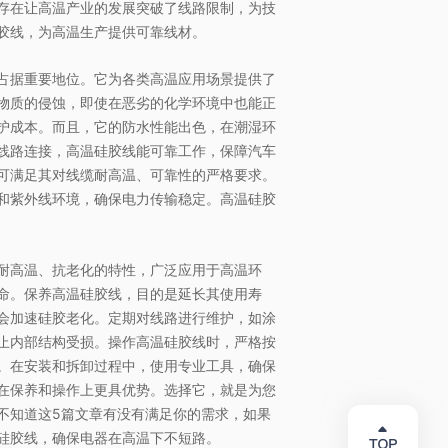
存在让高温产业的发展突破了线路限制，为技
体激光技术
胶线，为高温生产提供可靠线材。
和推广，在
独特的技术
研发生产销售
占据重要地位。它为各类高温应用场景提供了
加工服务。
物质的侵蚀，即使在恶劣的化学环境中也能正
护成本。而且，它的防水性能出色，在潮湿环
线路连接，高温硅胶线能可靠工作，保障汽车
可满足其对线缆耐高温、可靠性的严格要求。
和紫外线环境，确保电力传输稳定。高温硅胶
耐高温、抗老化的特性，广泛应用于高温环
命。保养高温硅胶线，目的是延长其使用寿
会加速硅胶老化。定期对线路进行维护，如涂
止内部结构受损。操作高温硅胶线时，严格按
。在安装和拆卸过程中，使用专业工具，确保
在保养和操作上更具优势。选择它，就是为您
不知道这5篇文章有没有满足你的需求，如果
硅胶线，确保电器在高温下不短路。