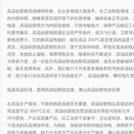
高温硅胶线凭借独特性能，在众多领域大显身手。在工业制造领域，
的内部布线，能够承受高温环境下的长期考验，确保设备正常运转。
电器，高温硅胶线作为内部连接线，可靠传输电力，保障产品稳定工
性要求极高，高温硅胶线因满足这些严苛条件，成为飞行器、卫星等
胶线优势大。它的耐高温性能好，能在高达 200℃甚至更高的温度
而且，高温硅胶线的柔韧性良好，便于安装和布线，即使在复杂的线
优异，有效防止漏电，保障用电安全。随着科技不断进步，高温硅胶
大研发力度，进一步提升高温硅胶线的耐高温极限，使其在更极端环
能，延长使用寿命。此外，我们致力于开发更多规格和型号的高温硅
求，助力各行业在高温环境下的高效生产 。高温硅胶线，哪些地方
电器高温区域，需用高温硅胶线连接。佛山高温硅胶线供应商
在高温生产领域，可靠的线路连接至关重要。高温硅胶线以其稳定的
筒温度可达 300℃左右，高温硅胶线负责连接温控系统与加热元件
均匀受热，产出高质量产品。在工业烘干设备中，无论是纸张、食品
干室内的高温潮湿环境，为风机、加热管等部件稳定供电，保障烘干
的电力传输保障，助力企业提升产品品质与生产效益。佛山高温硅胶