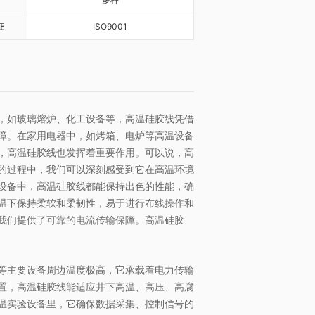
证
ISO9001
，如玻璃熔炉、化工设备等，高温硅胶线凭借
司
障。在家用电器中，如烤箱、电炉等高温设备
，高温硅胶线也发挥着重要作用。可以说，高
位于上海市
的过程中，我们可以深刻感受到它在高温环境
工厂位于浙江嘉
设备中，高温硅胶线都能保持出色的性能，确
丰富的工业机
制机箱,接线
温下保持柔软和柔韧性，易于进行布线操作和
技有限公司
生产,提供
我们提供了可靠的电流传输保障。高温硅胶
.
有限公司坐
，毗邻104
，交通便利
机等主要设备周边温度极高，它承载着电力传输
07年，是国
置，高温硅胶线能适应井下高温、高压、高腐
限公司
、研发和热
温实验设备里，它确保数据采集、控制信号的
术...
公司成立于2